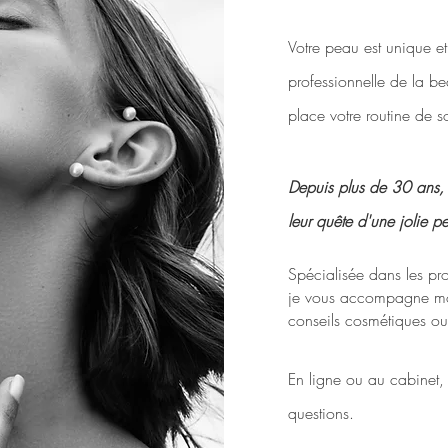
Votre peau est unique et
professionnelle de la be
place votre routine de s
Depuis plus de 30 ans
leur quête d'une jolie p
Spécialisée dans les pr
je vous accompagne moi
conseils cosmétiques ou
En ligne ou au cabinet,
questions.