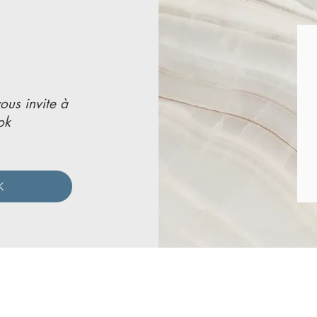
vous invite à
ok
K